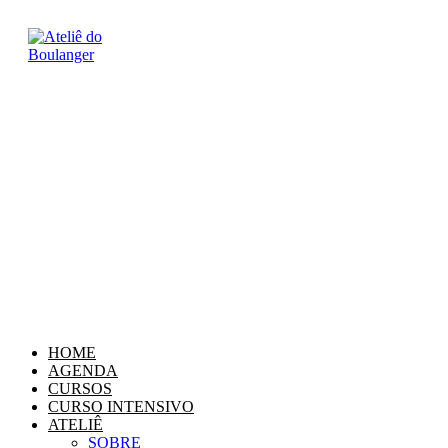
Ir
para
o
conteúdo
HOME
AGENDA
CURSOS
CURSO INTENSIVO
ATELIÊ
SOBRE