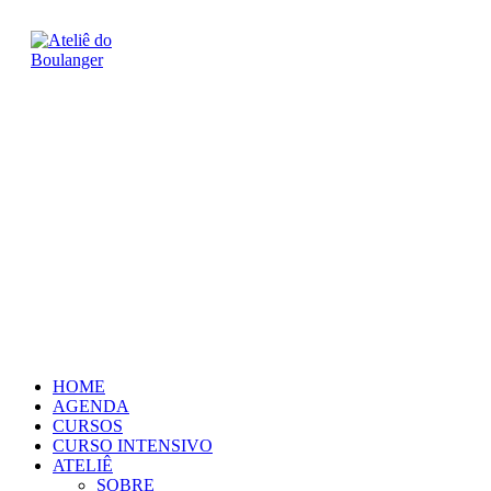
Ir
para
o
conteúdo
HOME
AGENDA
CURSOS
CURSO INTENSIVO
ATELIÊ
SOBRE