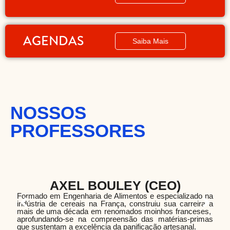
AGENDAS
Saiba Mais
NOSSOS
PROFESSORES
AXEL BOULEY (CEO)
Formado em Engenharia de Alimentos e especializado na
indústria de cereais na França, construiu sua carreira a
mais de uma década em renomados moinhos franceses,
A
aprofundando-se na compreensão das matérias-primas
c
que sustentam a excelência da panificação artesanal.
c