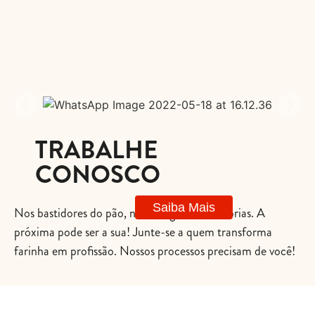
TRABALHE
CONOSCO
Saiba Mais
Nos bastidores do pão, nascem grandes histórias. A
próxima pode ser a sua! Junte-se a quem transforma
farinha em profissão. Nossos processos precisam de você!
AGENDA