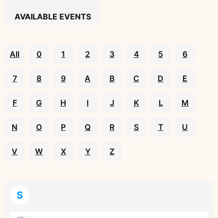
AVAILABLE EVENTS
All
0
1
2
3
4
5
6
7
8
9
A
B
C
D
E
F
G
H
I
J
K
L
M
N
O
P
Q
R
S
T
U
V
W
X
Y
Z
S