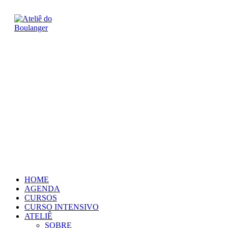
Ir
para
o
conteúdo
HOME
AGENDA
CURSOS
CURSO INTENSIVO
ATELIÊ
SOBRE