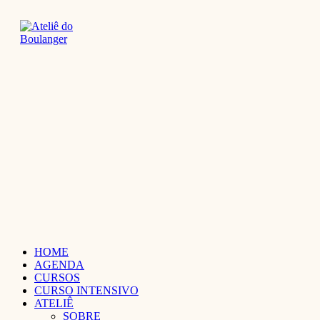
Ir
para
o
conteúdo
HOME
AGENDA
CURSOS
CURSO INTENSIVO
ATELIÊ
SOBRE