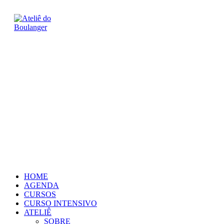
Ir
para
o
conteúdo
HOME
AGENDA
CURSOS
CURSO INTENSIVO
ATELIÊ
SOBRE